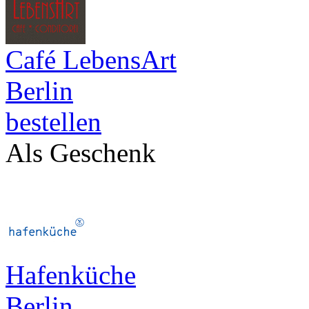
Café LebensArt
Berlin
bestellen
Als Geschenk
Hafenküche
Berlin