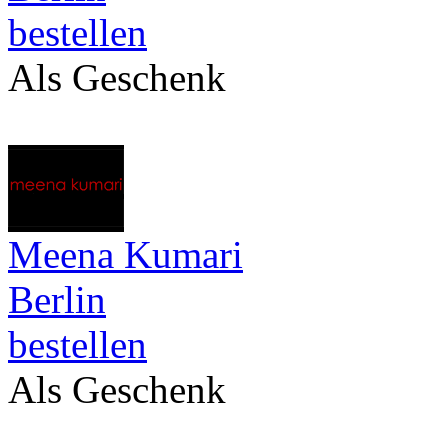
bestellen
Als Geschenk
Meena Kumari
Berlin
bestellen
Als Geschenk