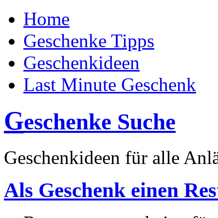
Home
Geschenke Tipps
Geschenkideen
Last Minute Geschenk
G
eschenke Suche
Geschenkideen für alle Anlä
Als Geschenk einen Re