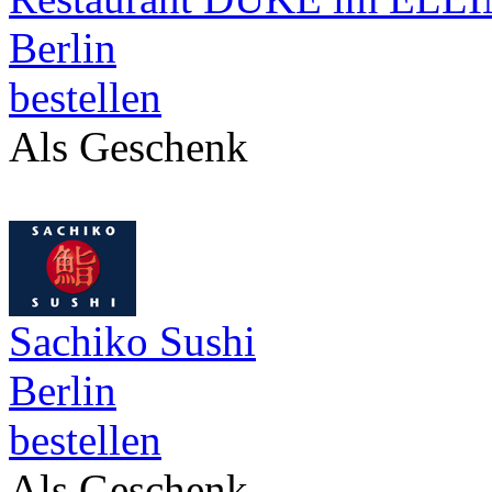
Berlin
bestellen
Als Geschenk
Sachiko Sushi
Berlin
bestellen
Als Geschenk