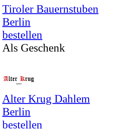
Tiroler Bauernstuben
Berlin
bestellen
Als Geschenk
Alter Krug Dahlem
Berlin
bestellen