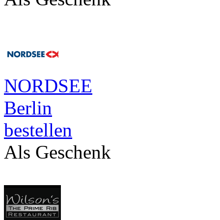
NORDSEE
Berlin
bestellen
Als Geschenk