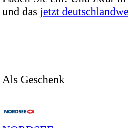
und das
jetzt deutschlandwe
Als Geschenk