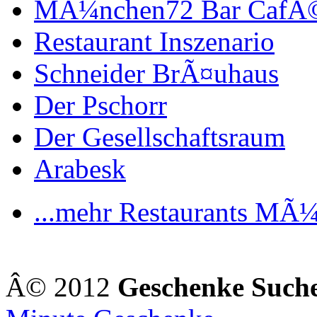
MÃ¼nchen72 Bar CafÃ
Restaurant Inszenario
Schneider BrÃ¤uhaus
Der Pschorr
Der Gesellschaftsraum
Arabesk
...mehr Restaurants MÃ
Â© 2012
Geschenke Such